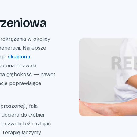
rzeniowa
okrążenia w okolicy
neracji. Najlepsze
daje
skupiona
lko ona pozwala
loną głębokość — nawet
cje poprawiające
zproszonej), fala
 dociera do głębiej
 pozwala też rozbijać
. Terapię łączymy