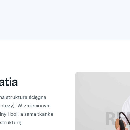
atia
na struktura ścięgna
entezy). W zmienionym
ny i ból, a sama tkanka
strukturę.