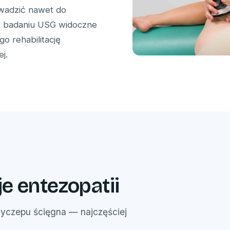
wadzić nawet do
W badaniu USG widoczne
o rehabilitację
j.
e entezopatii
yczepu ścięgna — najczęściej