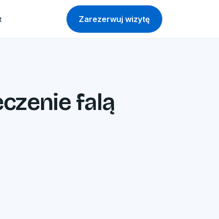
Zarezerwuj wizytę
t
czenie falą