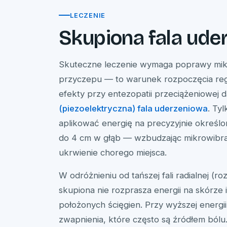
LECZENIE
Skupiona fala ude
Skuteczne leczenie wymaga poprawy mikr
przyczepu — to warunek rozpoczęcia rege
efekty przy entezopatii przeciążeniowej 
(piezoelektryczna) fala uderzeniowa
. Ty
aplikować energię na precyzyjnie okreś
do 4 cm w głąb — wzbudzając mikrowibra
ukrwienie chorego miejsca.
W odróżnieniu od tańszej fali radialnej (ro
skupiona nie rozprasza energii na skórze i
położonych ścięgien. Przy wyższej energii
zwapnienia, które często są źródłem bólu