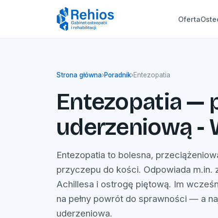
Oferta
Oste
Strona główna
›
Poradnik
›
Entezopatia
Entezopatia — p
uderzeniową -
Entezopatia to bolesna, przeciążenio
przyczepu do kości. Odpowiada m.in. za
Achillesa i ostrogę piętową. Im wcześ
na pełny powrót do sprawności — a naj
uderzeniowa.