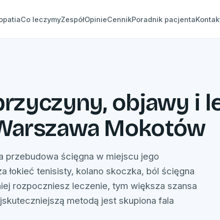
opatia
Co leczymy
Zespół
Opinie
Cennik
Poradnik pacjenta
Kontak
rzyczyny, objawy i le
 Warszawa Mokotów
wa przebudowa ścięgna w miejscu jego
 łokieć tenisisty, kolano skoczka, ból ścięgna
niej rozpoczniesz leczenie, tym większa szansa
skuteczniejszą metodą jest skupiona fala