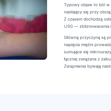
Typowy objaw to ból w 
nasilający się przy obcią
Z czasem dochodzą osłab
USG — zbliznowacenia i
Główną przyczyną są pr
napięcia mięśni prowad
sumujące się mikrourazy)
łącznej związana z zabu
Zwapnienia bywają nas