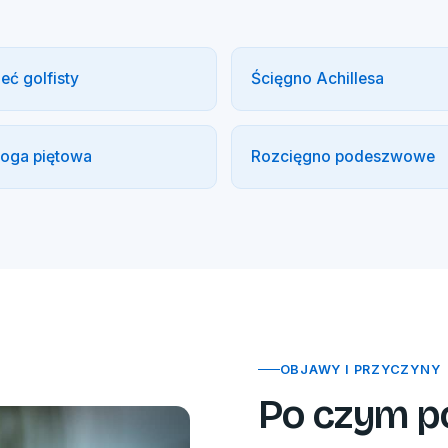
eć golfisty
Ścięgno Achillesa
roga piętowa
Rozcięgno podeszwowe
OBJAWY I PRZYCZYNY
Po czym p