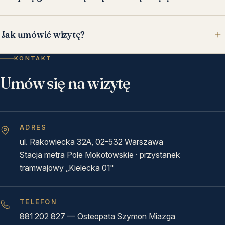
Jak umówić wizytę?
KONTAKT
Umów się na wizytę
ADRES
ul. Rakowiecka 32A, 02-532 Warszawa
Stacja metra Pole Mokotowskie · przystanek
tramwajowy „Kielecka 01"
TELEFON
881 202 827
— Osteopata Szymon Miazga