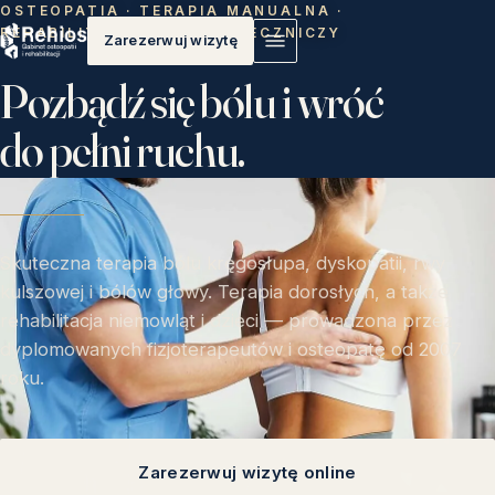
OSTEOPATIA · TERAPIA MANUALNA ·
REHABILITACJA · MASAŻ LECZNICZY
Zarezerwuj wizytę
Pozbądź się bólu i wróć
do pełni ruchu.
Skuteczna terapia bólu kręgosłupa, dyskopatii, rwy
kulszowej i bólów głowy. Terapia dorosłych, a także
rehabilitacja niemowląt i dzieci — prowadzona przez
dyplomowanych fizjoterapeutów i osteopatę od 2007
roku.
Zarezerwuj wizytę online