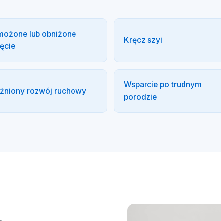
ożone lub obniżone
Kręcz szyi
ęcie
Wsparcie po trudnym
źniony rozwój ruchowy
porodzie