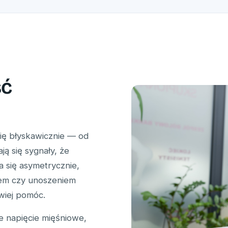
ść
ię błyskawicznie — od
ją się sygnały, że
 się asymetrycznie,
iem czy unoszeniem
wiej pomóc.
e napięcie mięśniowe,