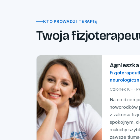
KTO PROWADZI TERAPIĘ
Twoja fizjoterapeu
Agnieszka
Fizjoterapeut
neurologiczn
Członek KIF · 
Na co dzień p
noworodków p
z zakresu fizj
spokojnym, ci
maluchy szybk
zawsze tłumac