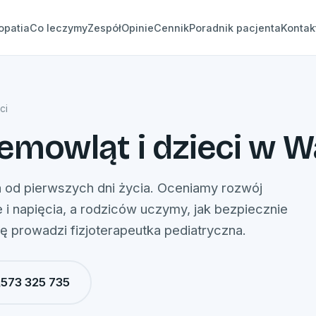
opatia
Co leczymy
Zespół
Opinie
Cennik
Poradnik pacjenta
Kontak
ci
iemowląt i dzieci w 
 od pierwszych dni życia. Oceniamy rozwój
i napięcia, a rodziców uczymy, jak bezpiecznie
 prowadzi fizjoterapeutka pediatryczna.
573 325 735