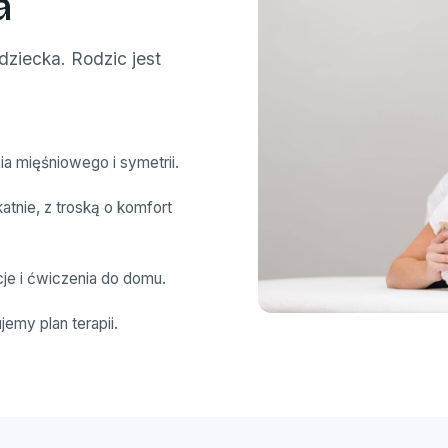
a
ziecka. Rodzic jest
a mięśniowego i symetrii.
tnie, z troską o komfort
je i ćwiczenia do domu.
emy plan terapii.