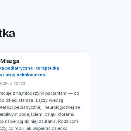
tka
 Miazga
ka pediatryczna · terapeutka
a i uroginekologiczna
PWZF nr 70773
racuje z najmłodszymi pacjentami — od
o dzieci starsze. Łączy wiedzę
oterapii pediatrycznej i neurologicznej ze
erpliwym podejściem, dzięki któremu
o nabierają do niej zaufania. Rodzicom
zy, co robi i jak wspierać dziecko