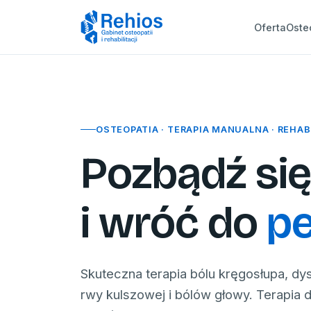
Oferta
Oste
OSTEOPATIA · TERAPIA MANUALNA · REHAB
Pozbądź się
i wróć do
pe
Skuteczna terapia bólu kręgosłupa, dys
rwy kulszowej i bólów głowy. Terapia 