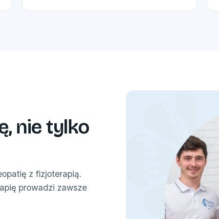
 nie tylko
atię z fizjoterapią.
rapię prowadzi zawsze