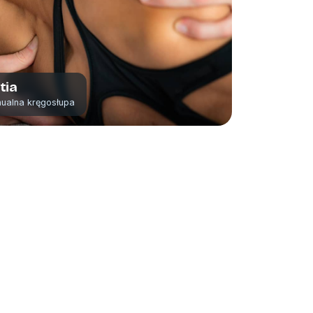
tia
nualna kręgosłupa