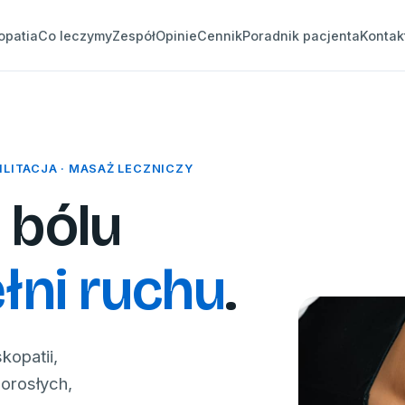
opatia
Co leczymy
Zespół
Opinie
Cennik
Poradnik pacjenta
Kontak
ILITACJA · MASAŻ LECZNICZY
 bólu
łni ruchu
.
kopatii,
dorosłych,