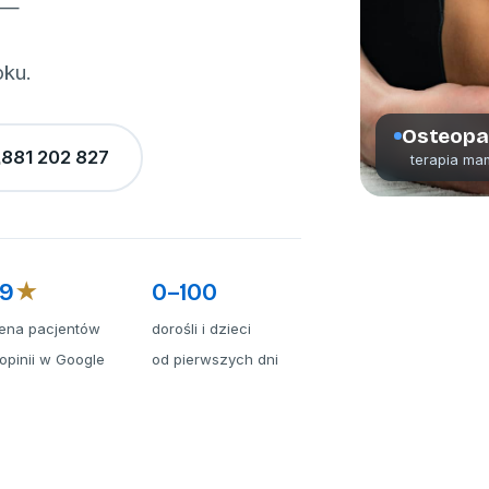
i —
oku.
Osteopa
881 202 827
terapia ma
,9
★
0–100
ena pacjentów
dorośli i dzieci
 opinii w Google
od pierwszych dni