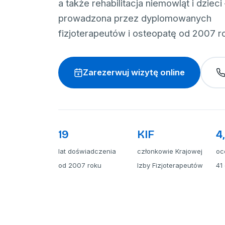
a także rehabilitacja niemowląt i dziec
prowadzona przez dyplomowanych
fizjoterapeutów i osteopatę od 2007 r
Zarezerwuj wizytę online
19
KIF
4
lat doświadczenia
członkowie Krajowej
oc
od 2007 roku
Izby Fizjoterapeutów
41