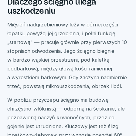
Dlaczego ścięgno ulega
uszkodzeniu
Mięsień nadgrzebieniowy leży w górnej części
łopatki, powyżej jej grzebienia, i pełni funkcję
„startową" — pracuje głównie przy pierwszych 10
stopniach odwodzenia. Jego ścięgno biegnie
w bardzo wąskiej przestrzeni, pod kaletką
podbarkową, między głową kości ramiennej
a wyrostkiem barkowym. Gdy zaczyna nadmiernie
trzeć, powstają mikrouszkodzenia, obrzęk i ból.
W pobliżu przyczepu ścięgno ma budowę
chrzęstno-włóknistą — odporną na ściskanie, ale
pozbawioną naczyń krwionośnych, przez co
gojenie jest utrudnione. Kluczowy jest też ślizg
łopatkowo-żebrowy: przy wznosie powyżej 60°